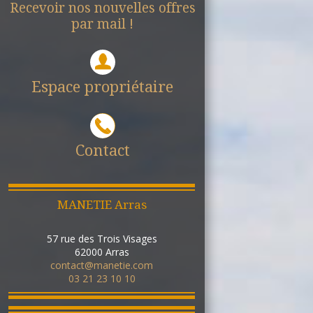
Recevoir nos nouvelles offres
par mail !
Espace propriétaire
Contact
MANETIE Arras
57 rue des Trois Visages
62000
Arras
contact@manetie.com
03 21 23 10 10