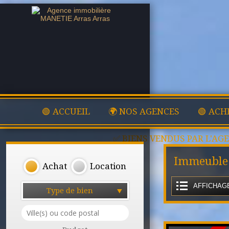
🟢 ACCUEIL
🌍 NOS AGENCES
🟢 ACH
✅ BIENS VENDUS PAR L'AG
Immeuble 
Achat
Location
AFFICHAGE
Type de bien