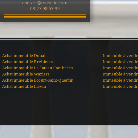
contact@manetie.com
03 27 98 53 39
Achat immeuble Douai
Immeuble à vendre
Achat immeuble Brebières
Immeuble à vendr
Achat immeuble Le Cateau-Cambrésis
Immeuble à vendr
Achat immeuble Waziers
Immeuble à vendr
Achat immeuble Écourt-Saint-Quentin
Immeuble à vendr
Achat immeuble Liévin
Immeuble à vendr