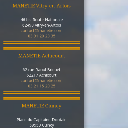
MANETIE Vitry-en-Artois
46 bis Route Nationale
62490
Vitry-en-Artois
contact@manetie.com
03 91 20 23 35
MANETIE Achicourt
62 rue Raoul Briquet
62217
Achicourt
contact@manetie.com
03 21 15 20 25
MANETIE Cuincy
Place du Capitaine Dordain
59553
Cuincy