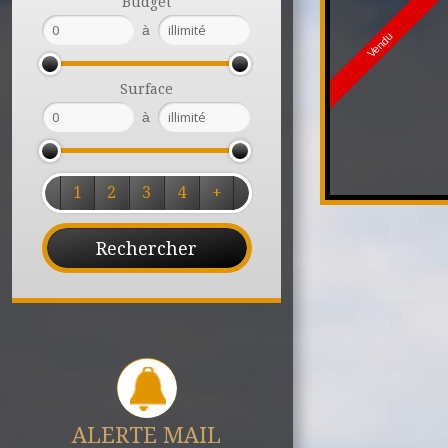
Budget
à
Vendu
Surface
à
1
2
3
4
+
ALERTE MAIL