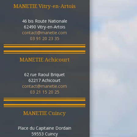
MANETIE Vitry-en-Artois
46 bis Route Nationale
62490
Vitry-en-Artois
contact@manetie.com
03 91 20 23 35
MANETIE Achicourt
62 rue Raoul Briquet
62217
Achicourt
contact@manetie.com
03 21 15 20 25
MANETIE Cuincy
Place du Capitaine Dordain
59553
Cuincy