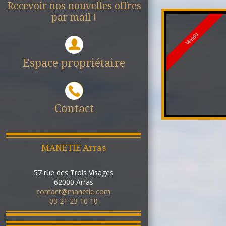
Recevoir nos nouvelles offres
par mail !
Vendu
Espace propriétaire
Contact
MANETIE Arras
57 rue des Trois Visages
62000
Arras
contact@manetie.com
03 21 23 10 10