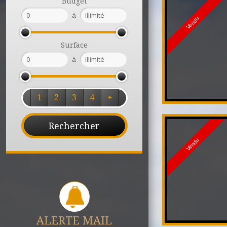
Budget
à
Vendu
Surface
à
1
2
3
4
+
Vendu
ALERTE MAIL