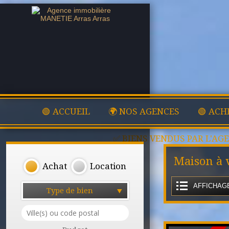
🟢 ACCUEIL
🌍 NOS AGENCES
🟢 ACH
✅ BIENS VENDUS PAR L'AG
Maison à 
Achat
Location
AFFICHAGE
Type de bien