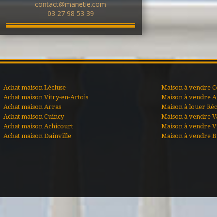
contact@manetie.com
03 27 98 53 39
Achat maison Lécluse
Maison à vendre C
Achat maison Vitry-en-Artois
Maison à vendre A
Achat maison Arras
Maison à louer Ré
Achat maison Cuincy
Maison à vendre V
Achat maison Achicourt
Maison à vendre Vi
Achat maison Dainville
Maison à vendre B