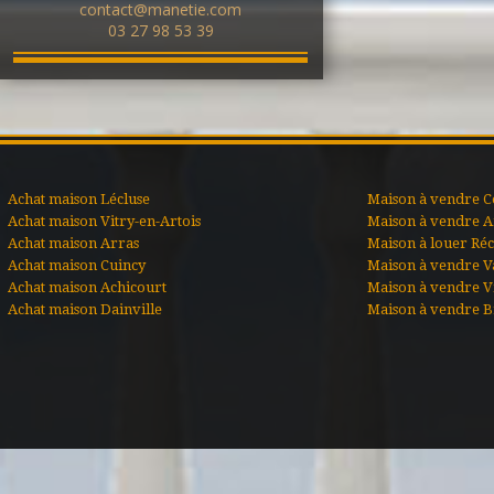
contact@manetie.com
03 27 98 53 39
Achat maison Lécluse
Maison à vendre C
Achat maison Vitry-en-Artois
Maison à vendre A
Achat maison Arras
Maison à louer Ré
Achat maison Cuincy
Maison à vendre V
Achat maison Achicourt
Maison à vendre Vi
Achat maison Dainville
Maison à vendre B