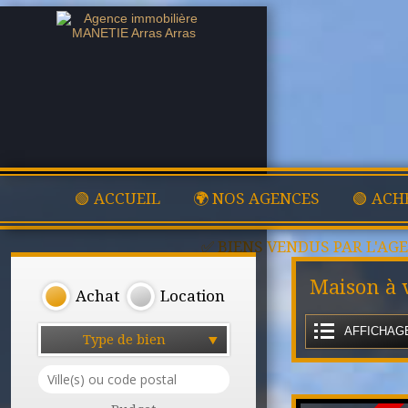
🟢 ACCUEIL
🌍 NOS AGENCES
🟢 ACH
✅ BIENS VENDUS PAR L'AG
Maison à
Achat
Location
AFFICHAGE
Type de bien