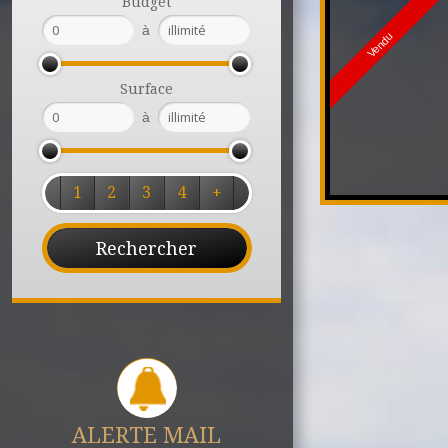
Budget
à
Vendu
Surface
à
1
2
3
4
+
ALERTE MAIL