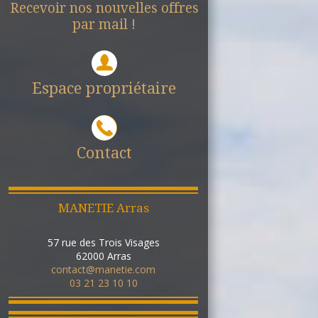
Recevoir nos nouvelles offres
par mail !
Espace propriétaire
Contact
MANETIE Arras
57 rue des Trois Visages
62000
Arras
contact@manetie.com
03 21 23 10 10