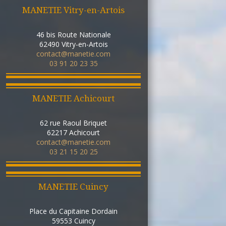
MANETIE Vitry-en-Artois
46 bis Route Nationale
62490
Vitry-en-Artois
contact@manetie.com
03 91 20 23 35
MANETIE Achicourt
62 rue Raoul Briquet
62217
Achicourt
contact@manetie.com
03 21 15 20 25
MANETIE Cuincy
Place du Capitaine Dordain
59553
Cuincy