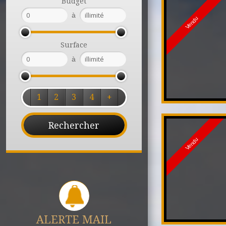
Budget
à
Vendu
Surface
à
1
2
3
4
+
Vendu
ALERTE MAIL