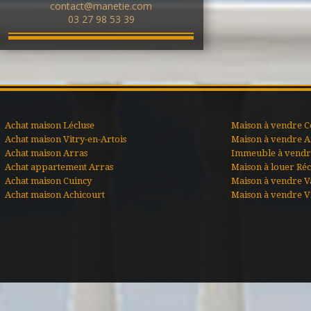
contact@manetie.com
03 27 98 53 39
Achat maison Lécluse
Maison à vendre C
Achat maison Vitry-en-Artois
Maison à vendre A
Achat maison Arras
Immeuble à vendre
Achat appartement Arras
Maison à louer Ré
Achat maison Cuincy
Maison à vendre V
Achat maison Achicourt
Maison à vendre Vi