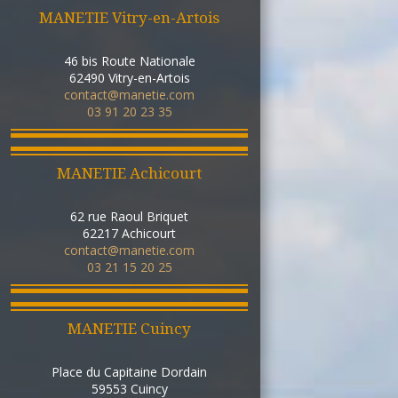
MANETIE Vitry-en-Artois
46 bis Route Nationale
62490
Vitry-en-Artois
contact@manetie.com
03 91 20 23 35
MANETIE Achicourt
62 rue Raoul Briquet
62217
Achicourt
contact@manetie.com
03 21 15 20 25
MANETIE Cuincy
Place du Capitaine Dordain
59553
Cuincy