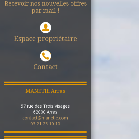
Recevoir nos nouvelles offres
par mail !
Espace propriétaire
Contact
MANETIE Arras
57 rue des Trois Visages
62000
Arras
contact@manetie.com
03 21 23 10 10