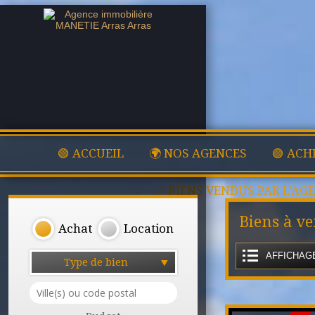
🟢 ACCUEIL
🌍 NOS AGENCES
🟢 ACH
✅ BIENS VENDUS PAR L'AG
Biens à v
Achat
Location
AFFICHAGE
Type de bien